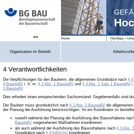
GEFÄ
Hoc
Home
Hochbau
>
Umse
Arbeitsschutzge
Organisation im Betrieb
Arbeitsvorb
4 Verantwortlichkeiten
Die Verpflichtungen für den Bauherrn, die allgemeinen Grundsätze nach
§ 4
4 BaustellV
i. V. m.
§ 2 Abs. 1 BaustellV
und
§ 3 Abs. 1 Satz 1 BaustellV
i
1 BaustellV
.
Dies erfordert einen entsprechenden Sachverstand. Gegebenenfalls sind d
Der Bauherr muss grundsätzlich nach
§ 2 Abs. 1 BaustellV
die allgemeine
der Planung der Ausführung berücksichtigen. Ist ein Koordinator zu bestell
sowohl während der Planung der Ausführung des Bauvorhabens nac
BaustellV
vorgesehenen Maßnahmen koordinieren
als auch während der Ausführung des Bauvorhabens nach
§ 3 Abs. 3
Grundsätze nach
§ 4 ArbSchG
koordinieren.