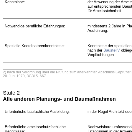
Kenntnisse:
der Anwendung der Arbeit
auf entsprechenden Baust
für Arbeitssicherheit.
Notwendige berufliche Erfahrungen:
mindestens 2 Jahre in Pl
Ausführung.
Spezielle Koordinatorenkenntnisse:
Kenntnisse der speziellen
nach der
BaustellV
oblieg
Verpflichtungen.
2) nach der Verordnung über die Prüfung zum anerkannten Abschluss Geprüfter 
20. Juni 1979, BGBl S. 667
Stufe 2
Alle anderen Planungs- und Baumaßnahmen
Erforderliche baufachliche Ausbildung:
in der Regel Architekt ode
Erforderliche arbeitsschutzfachliche
Nachweisbare umfassend
Kenntnisse:
Erfahrungen in der Anwen