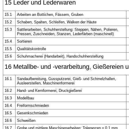
15 Leder und Lederwaren
15.1
Arbeiten an Bottichen, Fässern, Gruben
15.2
Schaben, Spalten, Schleifen, Walken der Häute
15.3
Sattlerarbeiten, Schuhherstellung: Steppen, Nähen, Polieren,
Pressen, Zuschneiden, Stanzen, Lederfärben (maschinell)
15.4
Sortieren
15.5
Qualitätskontrolle
15.6
Schuhmacherei (Handarbeit), Handschuhherstellung
16 Metallbe- und -verarbeitung, Gießereien 
16.1
Sandaufbereitung, Gussputzerei, Gieß- und Schmelzhallen,
Ausleerstellen, Maschinenformerei
16.2
Hand- und Kernformerei, Druckgießerei
16.3
Modellbau
16.4
Freiformschmieden
16.5
Gesenkschmieden
16.6
Schweißen
16.7
Grobe und mittlere Maschinenarbeiten: Toleranzen ≥ 0,1 mm